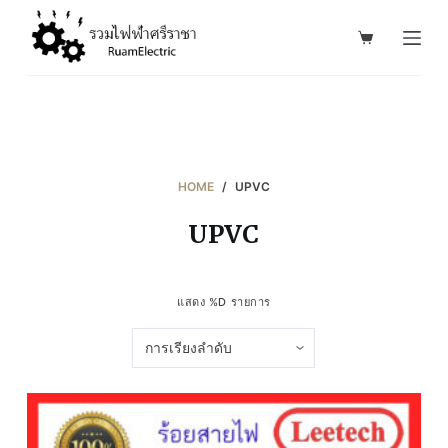
S
k
i
p
t
o
c
HOME
/
UPVC
o
UPVC
n
t
e
แสดง %D รายการ
n
t