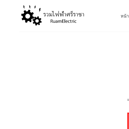
S
k
หน้า
i
p
t
o
c
o
n
t
e
n
t