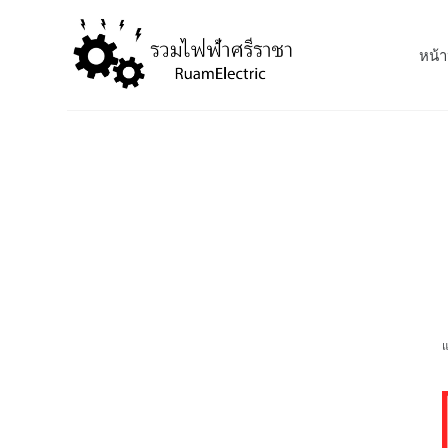
S
k
หน้า
i
p
t
o
c
o
n
t
e
n
t