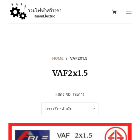
S
k
i
p
t
o
c
HOME
/
VAF2X1.5
o
VAF2x1.5
n
t
e
แสดง %D รายการ
n
t