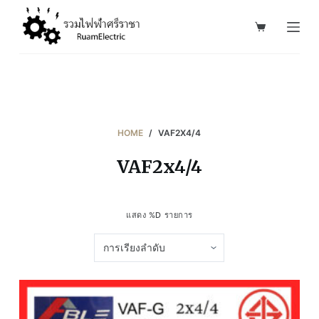
S
k
i
p
t
o
c
HOME
/
VAF2X4/4
o
VAF2x4/4
n
t
e
แสดง %D รายการ
n
t