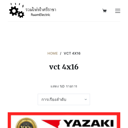
S
k
i
p
t
o
c
HOME
/
VCT 4X16
o
vct 4x16
n
t
e
แสดง %D รายการ
n
t