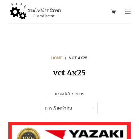
S
k
i
p
t
o
c
HOME
/
VCT 4X25
o
vct 4x25
n
t
e
แสดง %D รายการ
n
t