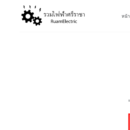
S
k
หน้า
i
p
t
o
c
o
n
t
e
n
t