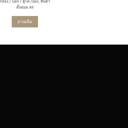
กล่อง / บ็อก / ตู้ไฟ /แผง
,
สินค้า
ทั้งหมด All
อ่านเพิ่ม