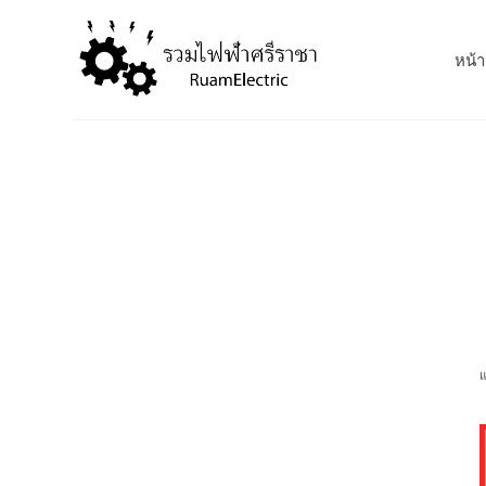
S
k
หน้า
i
p
t
o
c
o
n
t
e
n
t
แ