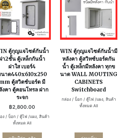
N ตู้กุญแจไซด์กันน้ำ
WIN ตู้กุญแจไซด์กันน้ำมี
ฝา2ชั้น ตู้เหล็กกันน้ำ
หลังคา ตู้สวิทซ์บอร์ดกัน
ฝาใส เบอร์4
น้ำ ตู้เหล็กมีหลังคา ทุกข
ขนาด440x610x250
นาด WALL MOUTING
mm ตู้สวิตช์บอร์ด มี
CABINETS
ลังคา ตู้คอนโทรล ฝาก
Switchboard
ระจก
กล่อง / บ็อก / ตู้ไฟ /แผง
,
สินค้า
ทั้งหมด All
฿
2,800.00
อง / บ็อก / ตู้ไฟ /แผง
,
สินค้า
ทั้งหมด All