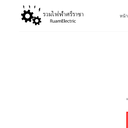
S
k
หน้า
i
p
t
o
c
o
n
t
e
n
t