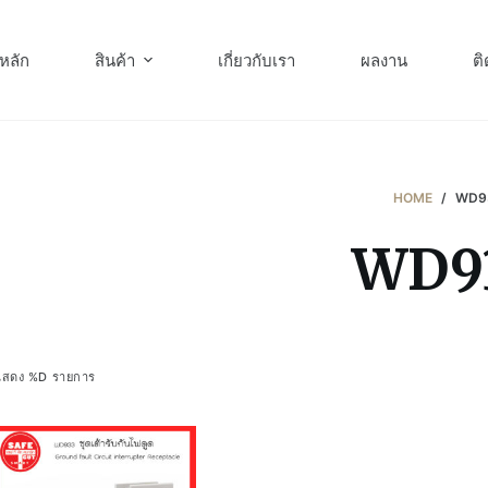
หลัก
สินค้า
เกี่ยวกับเรา
ผลงาน
ติ
HOME
/
WD9
WD9
แสดง %D รายการ