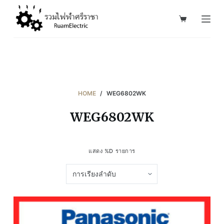
S
k
i
p
t
o
c
HOME
/
WEG6802WK
o
WEG6802WK
n
t
e
แสดง %D รายการ
n
t