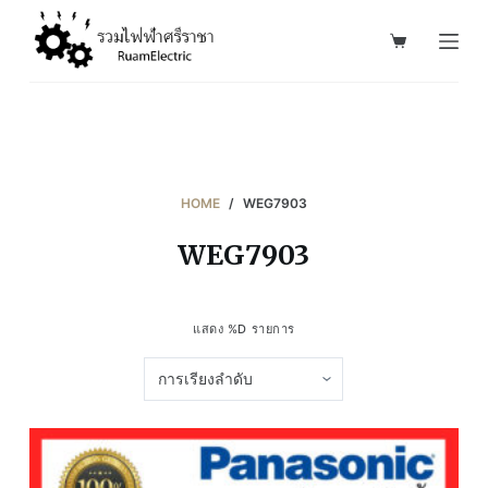
S
k
i
p
t
o
c
HOME
/
WEG7903
o
WEG7903
n
t
e
แสดง %D รายการ
n
t