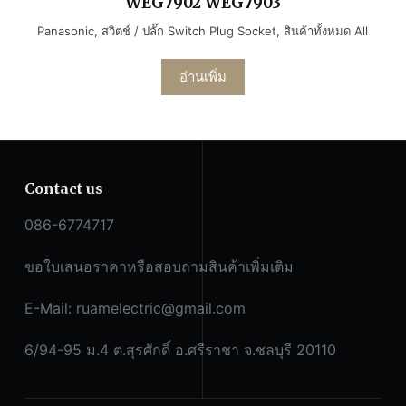
WEG7902 WEG7903
Panasonic
,
สวิตช์ / ปลั๊ก Switch Plug Socket
,
สินค้าทั้งหมด All
อ่านเพิ่ม
Contact us
086-6774717
ขอใบเสนอราคาหรือสอบถามสินค้าเพิ่มเติม
E-Mail:
ruamelectric@gmail.com
6/94-95 ม.4 ต.สุรศักดิ์ อ.ศรีราชา จ.ชลบุรี 20110