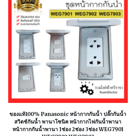
ของแท้100% Panasonic หน้ากากกันน้ำ ปลั๊กกันน้ำ
สวิตช์กันน้ำ พานาโซนิค หน้ากากไฟกันน้ำพานา
หน้ากากกันน้ำพานา 1ช่อง 2ช่อง 3ช่อง WEG7901