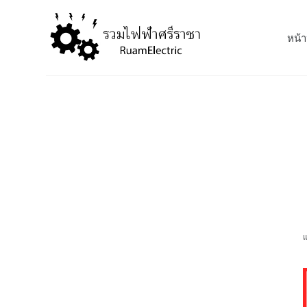
S
k
หน้า
i
p
t
o
c
o
n
t
e
n
t