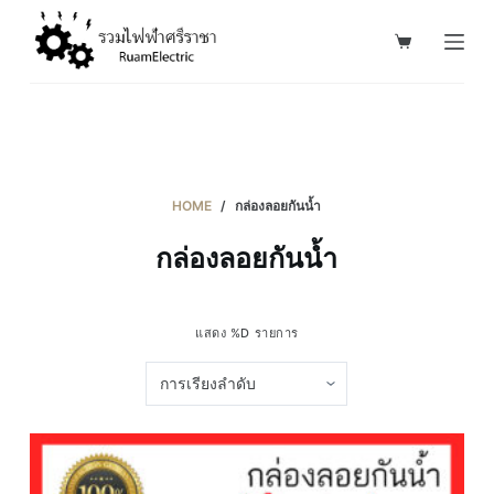
S
k
i
p
t
o
c
HOME
/
กล่องลอยกันน้ำ
o
กล่องลอยกันน้ำ
n
t
e
แสดง %D รายการ
n
t