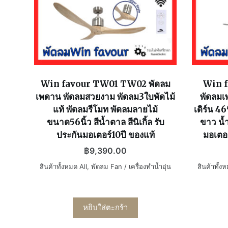
Win favour TW01 TW02 พัดลม
Win f
เพดาน พัดลมสวยงาม พัดลม3ใบพัดไม้
พัดลมเ
แท้ พัดลมรีโมท พัดลมลายไม้
เดิร์น 46
ขนาด56นิ้ว สีน้ำตาล สีนิเกิ้ล รับ
ขาว น้
ประกันมอเตอร์10ปี ของแท้
มอเตอ
฿
9,390.00
สินค้าทั้งหมด All
,
พัดลม Fan / เครื่องทำน้ำอุ่น
สินค้าทั้ง
หยิบใส่ตะกร้า