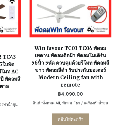
Win favour TC03 TC04 พัดลม
เพดาน พัดลมติดฝ้า พัดลมโมเดิร์น
2 TC43
56นิ้ว 5พัด ควบคุมด้วยรีโมท พัดลมสี
 5ใบพัด
ขาว พัดลมสีดำ รับประกันมอเตอร์
รีโมท AC
Modern Ceiling fan with
ี พัดลมสี
remote
ำตาล
฿
4,090.00
สินค้าทั้งหมด All
,
พัดลม Fan / เครื่องทำน้ำอุ่น
องทำน้ำอุ่น
หยิบใส่ตะกร้า