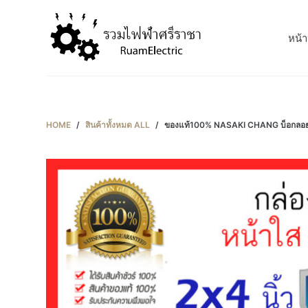
S
k
หน้า
i
p
t
o
c
HOME
/
สินค้าทั้งหมด ALL
/
ของแท้100% NASAKI CHANG บ็อกลอย กล่
o
n
t
e
n
t