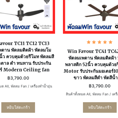
avour TC11 TC12 TC13
ให้
พดาน พัดลมติดฝ้า พัดลมโม
คะแนน
Win Favour TC41 TC4
5.00
นิ้ว ควบคุมด้วยรีโมท พัดลมสี
พัดลมเพดาน พัดลมติดฝ้า
ตั้งแต่ 1-
5 คะแนน
ำตาล ดำ ทนทาน รับประกัน
พลาสติก 52นิ้ว ควบคุมด้วย
ร์ Modern Ceiling fan
Motor รับประกันมอเตอร์10ป
ขาว พัดลมสีดำ พัดสีน้
฿
3,790.00
฿
3,790.00
หมด All
,
พัดลม Fan / เครื่องทำน้ำอุ่น
สินค้าทั้งหมด All
,
พัดลม Fan / เครื่
หยิบใส่ตะกร้า
หยิบใส่ตะกร้า