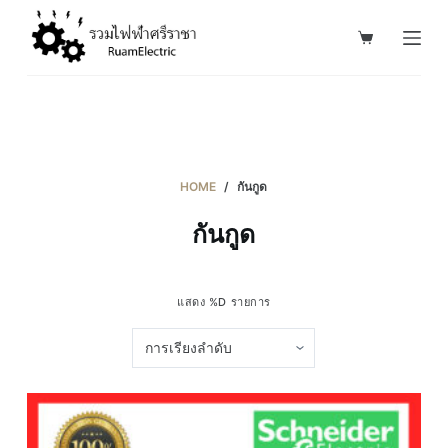
S
k
i
p
t
o
c
HOME
/
กันกูด
o
กันกูด
n
t
e
แสดง %D รายการ
n
t