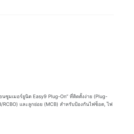
นซูมเมอร์ยูนิต Easy9 Plug-On” ที่ติดตั้งง่าย (Plug-
MCB/RCBO) และลูกย่อย (MCB) สำหรับป้องกันไฟช็อต, ไฟ