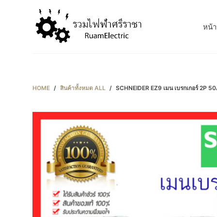
S
k
หน้า
i
p
t
o
c
HOME
/
สินค้าทั้งหมด ALL
/
SCHNEIDER EZ9 เมน เบรกเกอร์ 2P 
o
n
t
e
n
t