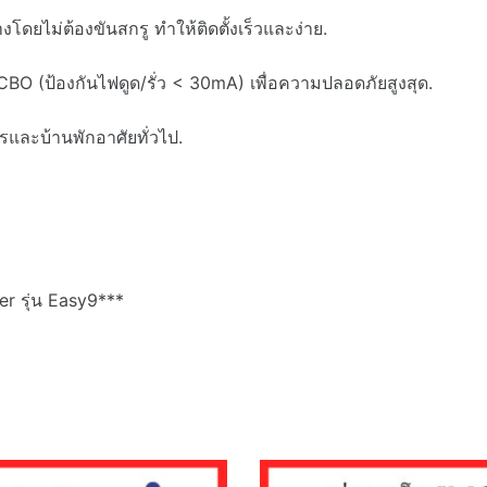
งโดยไม่ต้องขันสกรู ทำให้ติดตั้งเร็วและง่าย.
CBO (ป้องกันไฟดูด/รั่ว < 30mA) เพื่อความปลอดภัยสูงสุด.
และบ้านพักอาศัยทั่วไป.
er รุ่น Easy9***