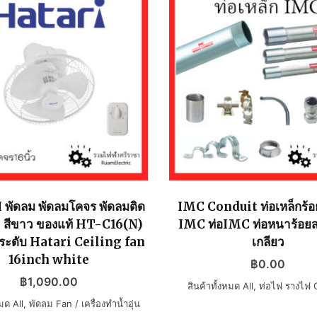
พัดลม พัดลมโคจร พัดลมติด
IMC Conduit ท่อเหล็กร้
ิ้ว สีขาว ของแท้ HT-C16(N)
IMC ท่อIMC ท่อหนาร้อยส
3ระดับ Hatari Ceiling fan
เกลียว
16inch white
฿
0.00
฿
1,090.00
สินค้าทั้งหมด All
,
ท่อไฟ รางไฟ 
หมด All
,
พัดลม Fan / เครื่องทำน้ำอุ่น