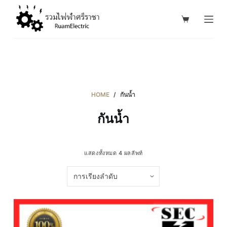
S
k
i
p
t
o
c
HOME
/
กันน้ำ
o
กันน้ำ
n
t
e
แสดงทั้งหมด 4 ผลลัพท์
n
t