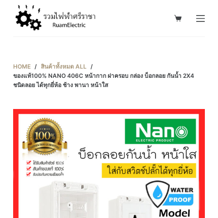
S
k
i
p
t
HOME
/
สินค้าทั้งหมด ALL
/
o
ของแท้100% NANO 406C หน้ากาก ฝาครอบ กล่อง บ็อกลอย กันน้ำ 2X4
ชนิดลอย ได้ทุกยี่ห้อ ช้าง พานา หน้าใส
c
o
n
t
e
n
t