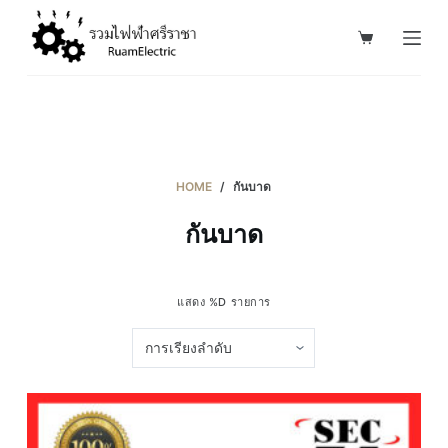
S
k
i
p
t
o
c
HOME
/
กันบาด
o
กันบาด
n
t
e
แสดง %D รายการ
n
t