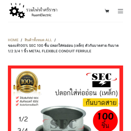
S
k
i
p
t
HOME
/
สินค้าทั้งหมด ALL
/
o
ของแท้100% SEC 100 ชิ้น ปลอกใส่ท่ออ่อน (เหล็ก) ตัวกันบาดสาย กันบาด
1/2 3/4 1 นิ้ว METAL FLEXIBLE CONDUIT FERRULE
c
o
n
t
e
n
t