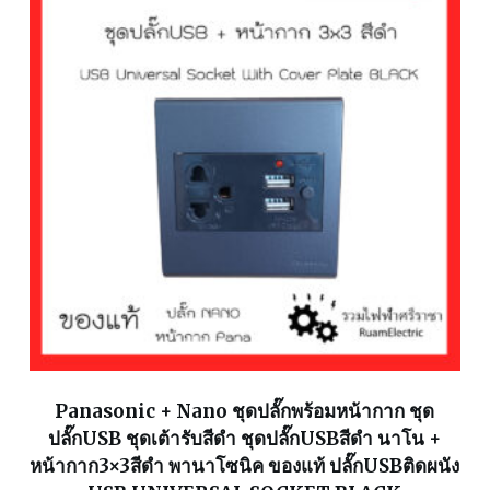
Panasonic + Nano ชุดปลั๊กพร้อมหน้ากาก ชุด
ปลั๊กUSB ชุดเต้ารับสีดำ ชุดปลั๊กUSBสีดำ นาโน +
หน้ากาก3×3สีดำ พานาโซนิค ของแท้ ปลั๊กUSBติดผนัง