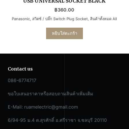
USB UNIVERSAL SOCKET BLACK
฿
360.00
Panasonic
,
สวิตช์ / ปลั๊ก Switch Plug Socket
,
สินค้าทั้งหมด All
หยิบใส่ตะกร้า
Contact us
086-6774717
ขอใบเสนอราคาหรือสอบถามสินค้าเพิ่มเติม
E-Mail:
ruamelectric@gmail.com
6/94-95 ม.4 ต.สุรศักดิ์ อ.ศรีราชา จ.ชลบุรี 20110