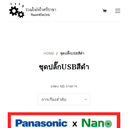
S
k
i
p
t
o
c
HOME
/
ชุดปลั๊กUSBสีดำ
o
ชุดปลั๊กUSBสีดำ
n
t
e
แสดง %D รายการ
n
t