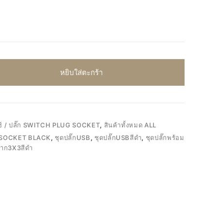
หยิบใส่ตะกร้า
ช์ / ปลั๊ก SWITCH PLUG SOCKET
,
สินค้าทั้งหมด ALL
 SOCKET BLACK
,
ชุดปลั๊กUSB
,
ชุดปลั๊กUSBสีดำ
,
ชุดปลั๊กพร้อม
กาก3X3สีดำ