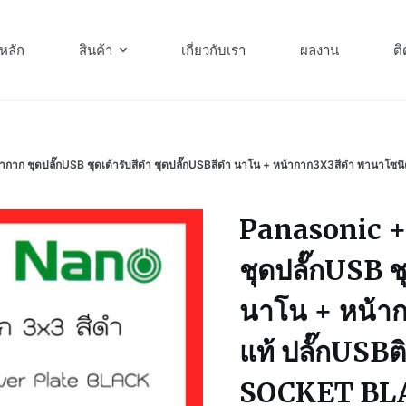
หลัก
สินค้า
เกี่ยวกับเรา
ผลงาน
ติ
กาก ชุดปลั๊กUSB ชุดเต้ารับสีดำ ชุดปลั๊กUSBสีดำ นาโน + หน้ากาก3X3สีดำ พานา
Panasonic + 
ชุดปลั๊กUSB ช
นาโน + หน้า
แท้ ปลั๊กUS
SOCKET BL