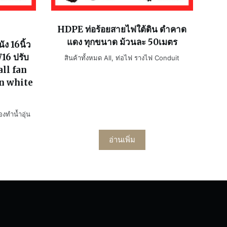
HDPE ท่อร้อยสายไฟใต้ดิน ดำคาด
แดง ทุกขนาด ม้วนละ 50เมตร
ง 16นิ้ว
W16 ปรับ
สินค้าทั้งหมด All
,
ท่อไฟ รางไฟ Conduit
all fan
in white
องทำน้ำอุ่น
อ่านเพิ่ม