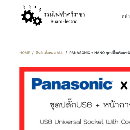
S
k
หน้า
i
p
t
o
c
HOME
/
สินค้าทั้งหมด ALL
/
PANASONIC + NANO ชุดปลั๊กพร้อมหน้า
o
n
t
e
n
t