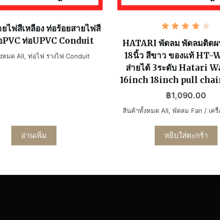
ายไฟสีเหลือง ท่อร้อยสายไฟสี
ให้
่อPVC ท่อUPVC Conduit
คะแนน
HATARI พัดลม พัดลมติดผนั
4.00
18นิ้ว สีขาว ของแท้ HT-
ตั้งแต่
้งหมด All
,
ท่อไฟ รางไฟ Conduit
1-5
ส่ายได้ 3ระดับ Hatari W
คะแนน
16inch 18inch pull cha
฿
1,090.00
สินค้าทั้งหมด All
,
พัดลม Fan / เครื่
อ่านเพิ่ม
หยิบใส่ตะกร้า