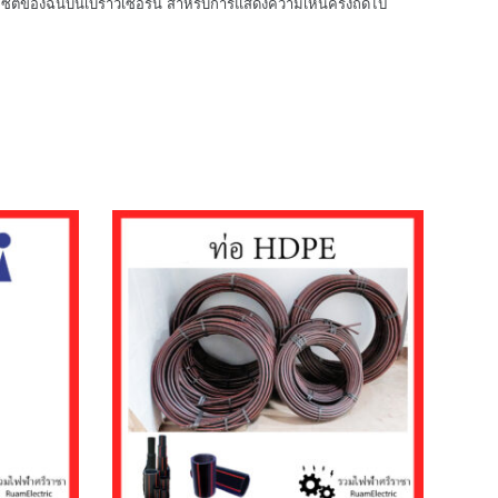
็บไซต์ของฉันบนเบราว์เซอร์นี้ สำหรับการแสดงความเห็นครั้งถัดไป