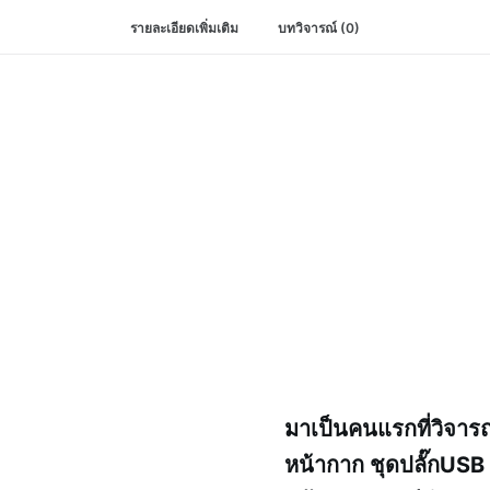
ปลั๊กUSBสีดำ
รายละเอียดเพิ่มเติม
บทวิจารณ์ (0)
นาโน
+
หน้ากาก3x3สีดำ
พา
นา
โซนิค
ของ
แท้
ปลั๊กUSBติด
ผนัง
USB
UNIVERSAL
SOCKET
BLACK
ชิ้น
มาเป็นคนแรกที่วิจาร
หน้ากาก ชุดปลั๊กUSB 