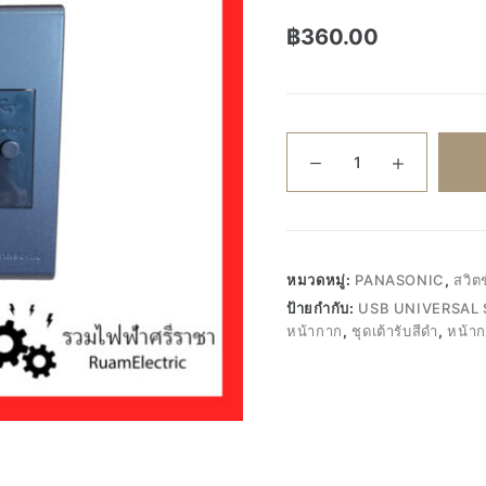
฿
360.00
จำนวน
Panasonic
+
Nano
ชุด
ปลั๊ก
หมวดหมู่:
PANASONIC
,
สวิต
พร้อม
ป้ายกำกับ:
USB UNIVERSAL
หน้ากาก
หน้ากาก
,
ชุดเต้ารับสีดำ
,
หน้า
ชุด
ปลั๊กUSB
ชุด
เต้ารับ
สีดำ
ชุด