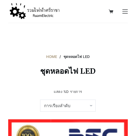
S
k
i
p
t
o
c
HOME
/
ชุดหลอดไฟ LED
o
ชุดหลอดไฟ LED
n
t
e
แสดง %D รายการ
n
t