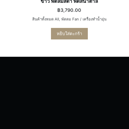
ขาว พัดลมสีดำ พัดสีน้ำตาล
฿
3,790.00
สินค้าทั้งหมด All
,
พัดลม Fan / เครื่องทำน้ำอุ่น
หยิบใส่ตะกร้า