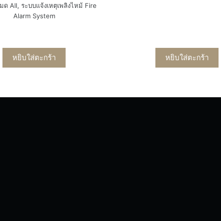
หมด All
,
ระบบแจ้งเหตุเพลิงไหม้ Fire
Alarm System
หยิบใส่ตะกร้า
หยิบใส่ตะกร้า