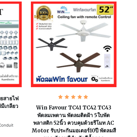
อยสายไฟ
ให้
มีเกลียว
คะแนน
Win Favour TC41 TC42 TC43
5.00
พัดลมเพดาน พัดลมติดฝ้า 5ใบพัด
ตั้งแต่ 1-
5 คะแนน
พลาสติก 52นิ้ว ควบคุมด้วยรีโมท AC
Conduit
Motor รับประกันมอเตอร์10ปี พัดลมสี