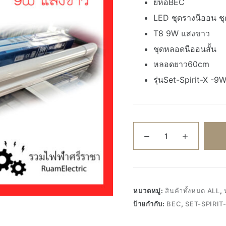
ยี่ห้อBEC
LED ชุดรางนีออน 
T8 9W แสงขาว
ชุดหลอดนีออนสั้น
หลอดยาว60cm
รุ่นSet-Spirit-X -9
จำนวน
BEC
LED
ชุด
ราง
นีออน
หมวดหมู่:
สินค้าทั้งหมด ALL
,
ชุด
ป้ายกำกับ:
BEC
,
SET-SPIRIT
หลอด
ไฟ