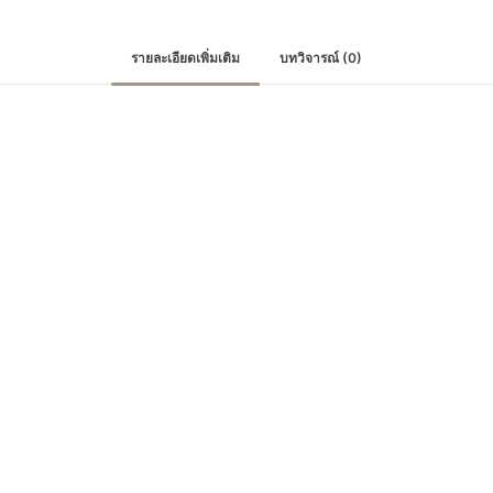
LED
T8
รายละเอียดเพิ่มเติม
บทวิจารณ์ (0)
9W
แสง
ขาว
ชุด
หลอด
นีออน
สั้น
60cm
Set-
Spirit-
X
-9W
ชิ้น