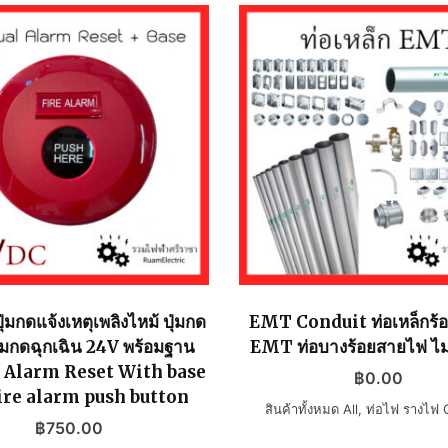
ุ่มกดแจ้งเหตุเพลิงไหม้ ปุ่มกด
EMT Conduit ท่อเหล็กร้
ุ่มกดฉุกเฉิน 24V พร้อมฐาน
EMT ท่อบางร้อยสายไฟ ไม่
 Alarm Reset With base
฿
0.00
ire alarm push button
สินค้าทั้งหมด All
,
ท่อไฟ รางไฟ 
฿
750.00