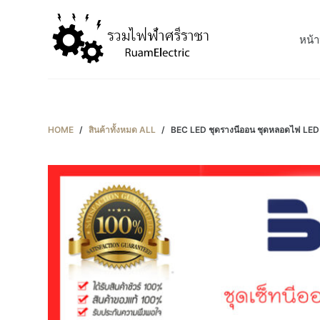
S
k
หน้า
i
p
t
o
c
HOME
/
สินค้าทั้งหมด ALL
/
BEC LED ชุดรางนีออน ชุดหลอดไฟ LE
o
n
t
e
n
t