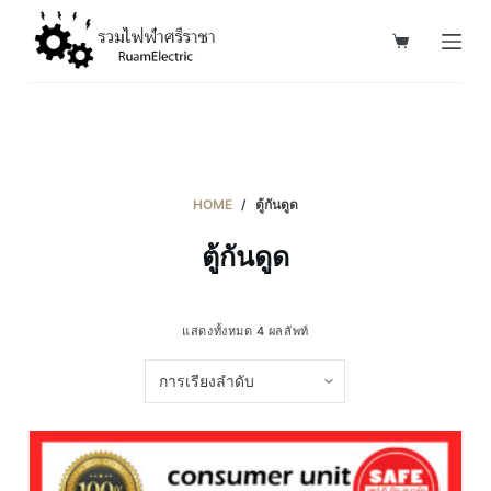
S
k
i
p
t
o
c
HOME
/
ตู้กันดูด
o
ตู้กันดูด
n
t
e
แสดงทั้งหมด 4 ผลลัพท์
n
t