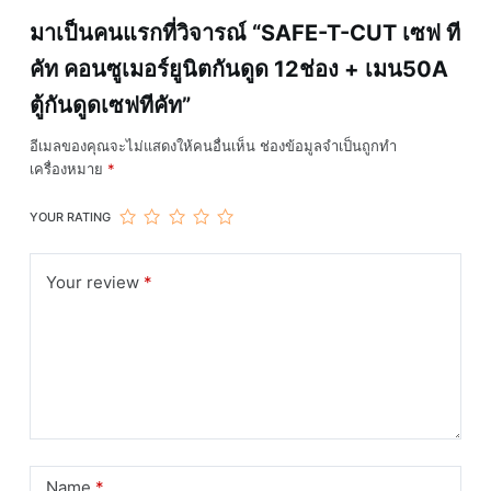
กัน
มาเป็นคนแรกที่วิจารณ์ “SAFE-T-CUT เซฟ ที
ดูด
คัท คอนซูเมอร์ยูนิตกันดูด 12ช่อง + เมน50A
เซฟ
ที
ตู้กันดูดเซฟทีคัท”
คัท
ชิ้น
อีเมลของคุณจะไม่แสดงให้คนอื่นเห็น
ช่องข้อมูลจำเป็นถูกทำ
เครื่องหมาย
*
YOUR RATING
Your review
*
Name
*