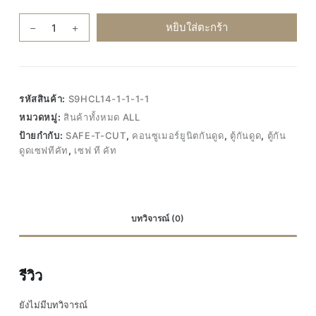
จำนวน
หยิบใส่ตะกร้า
SAFE-
T-
CUT
เซฟ
รหัสสินค้า:
S9HCL14-1-1-1-1
ที
หมวดหมู่:
สินค้าทั้งหมด ALL
คัท
ป้ายกำกับ:
SAFE-T-CUT
,
คอนซูเมอร์ยูนิตกันดูด
,
ตู้กันดูด
,
ตู้กัน
คอน
ดูดเซฟทีคัท
,
เซฟ ที คัท
ซู
เม
อร์
ยูนิต
บทวิจารณ์ (0)
กัน
ดูด
12ช่อง
รีวิว
+
เมน50A
ยังไม่มีบทวิจารณ์
ตู้