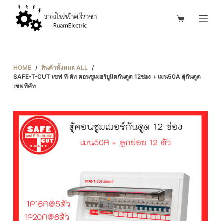
S
k
i
p
t
HOME
/
สินค้าทั้งหมด ALL
/
o
SAFE-T-CUT เซฟ ที คัท คอนซูเมอร์ยูนิตกันดูด 12ช่อง + เมน50A ตู้กันดูด
เซฟทีคัท
c
o
n
t
e
n
t