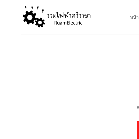
S
k
หน้า
i
p
t
o
c
o
n
t
e
n
t