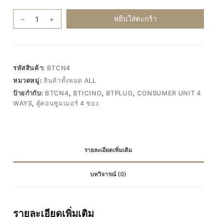
จำนวน
หยิบใส่ตะกร้า
BTPLUG
BTCN4
Consumer
Unit
รหัสสินค้า:
BTCN4
4
หมวดหมู่:
สินค้าทั้งหมด ALL
Ways
ป้ายกำกับ:
BTCN4
,
BTICINO
,
BTPLUG
,
CONSUMER UNIT 4
ตู้
WAYS
,
ตู้คอนซูมเมอร์ 4 ช่อง
คอนซูมเมอร์
4
ช่อง
Bticino
รายละเอียดเพิ่มเติม
ชิ้น
บทวิจารณ์ (0)
รายละเอียดเพิ่มเติม