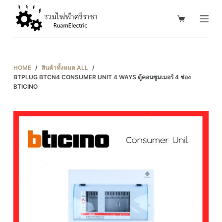
S
k
i
p
t
HOME
/
สินค้าทั้งหมด ALL
/
o
BTPLUG BTCN4 CONSUMER UNIT 4 WAYS ตู้คอนซูมเมอร์ 4 ช่อง
BTICINO
c
o
n
t
e
n
t