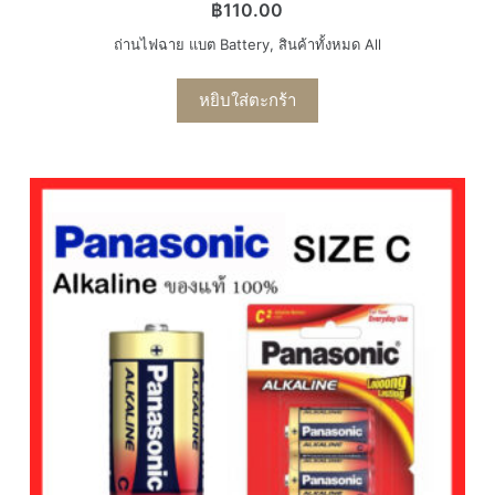
฿
110.00
ถ่านไฟฉาย แบต Battery
,
สินค้าทั้งหมด All
หยิบใส่ตะกร้า