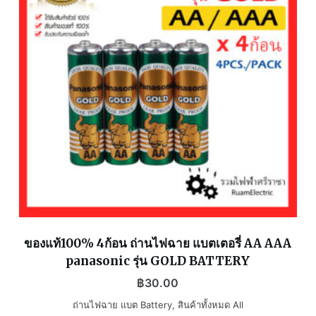
ของแท้100% 4ก้อน ถ่านไฟฉาย แบตเตอรี่ AA AAA
panasonic รุ่น GOLD BATTERY
฿
30.00
ถ่านไฟฉาย แบต Battery
,
สินค้าทั้งหมด All