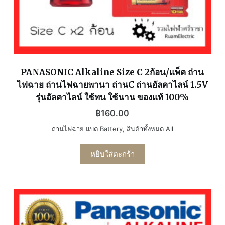
PANASONIC Alkaline Size C 2ก้อน/แพ็ค ถ่าน
ไฟฉาย ถ่านไฟฉายพานา ถ่านC ถ่านอัลคาไลน์ 1.5V
รุ่นอัลคาไลน์ ใช้ทน ใช้นาน ของแท้ 100%
฿
160.00
ถ่านไฟฉาย แบต Battery
,
สินค้าทั้งหมด All
หยิบใส่ตะกร้า