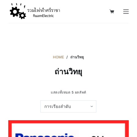
S
k
i
p
t
o
c
HOME
/
ถ่านวิทยุ
o
ถ่านวิทยุ
n
t
e
แสดงทั้งหมด 5 ผลลัพท์
n
t