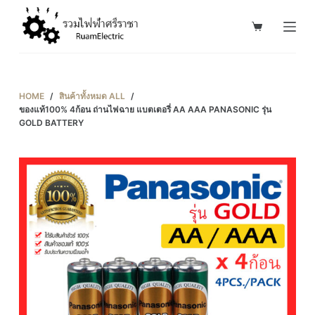
S
k
i
p
t
HOME
/
สินค้าทั้งหมด ALL
/
o
ของแท้100% 4ก้อน ถ่านไฟฉาย แบตเตอรี่ AA AAA PANASONIC รุ่น
GOLD BATTERY
c
o
n
t
e
n
t