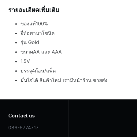
รายละเอียดเพิ่มเติม
ของแท้100%
ยี่ห้อพานาโซนิค
รุ่น Gold
ขนาดAA และ AAA
1.5V
บรรจุ4ก้อน/แพ็ค
มั่นใจได้ สินค้าใหม่ เรามีหน้าร้าน ขายส่ง
Contact us
086-6774717