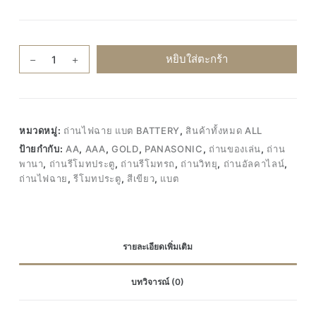
จำนวน
หยิบใส่ตะกร้า
ของ
แท้100%
4ก้อน
ถ่าน
หมวดหมู่:
ถ่านไฟฉาย แบต BATTERY
,
สินค้าทั้งหมด ALL
ไฟฉาย
ป้ายกำกับ:
AA
,
AAA
,
GOLD
,
PANASONIC
,
ถ่านของเล่น
,
ถ่าน
แบตเตอรี่
พานา
,
ถ่านรีโมทประตู
,
ถ่านรีโมทรถ
,
ถ่านวิทยุ
,
ถ่านอัลคาไลน์
,
AA
ถ่านไฟฉาย
,
รีโมทประตู
,
สีเขียว
,
แบต
AAA
panasonic
รุ่น
GOLD
รายละเอียดเพิ่มเติม
BATTERY
ชิ้น
บทวิจารณ์ (0)