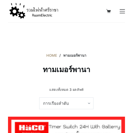
S
k
i
p
t
o
c
HOME
/
ทามเมอร์พานา
o
ทามเมอร์พานา
n
t
e
แสดงทั้งหมด 3 ผลลัพท์
n
t