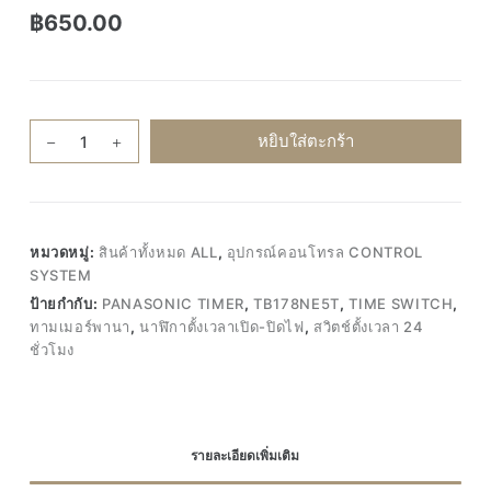
฿
650.00
จำนวน
หยิบใส่ตะกร้า
Panasonic
Timer
TB178NE5T
ทาม
หมวดหมู่:
สินค้าทั้งหมด ALL
,
อุปกรณ์คอนโทรล CONTROL
เม
SYSTEM
อร์
ป้ายกำกับ:
PANASONIC TIMER
,
TB178NE5T
,
TIME SWITCH
,
พานา
ทามเมอร์พานา
,
นาฬิกาตั้งเวลาเปิด-ปิดไฟ
,
สวิตช์ตั้งเวลา 24
นาฬิกา
ชั่วโมง
ตั้ง
เวลา
เปิด-
ปิด
รายละเอียดเพิ่มเติม
ไฟ