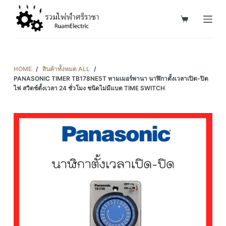
S
k
i
p
t
HOME
/
สินค้าทั้งหมด ALL
/
o
PANASONIC TIMER TB178NE5T ทามเมอร์พานา นาฬิกาตั้งเวลาเปิด-ปิด
ไฟ สวิตช์ตั้งเวลา 24 ชั่วโมง ชนิดไม่มีแบต TIME SWITCH
c
o
n
t
e
n
t