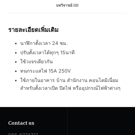
สวิตช์
บทวิจารณ์ (0)
ตั้ง
เวลา
24
รายละเอียดเพิ่มเติม
ชั่วโมง
ชนิด
นาฬิกาตั้งเวลา 24 ชม.
ไม่
ปรับตั้งเวลาได้ทุกๆ 15นาที
มี
แบต
ใช้วงจรเดียวกัน
Time
ทนกระแสไฟ 15A 250V
Switch
ใช้ภายในอาคาร บ้าน สำนักงาน คอนโดมิเนี่ยม
ชิ้น
สำหรับตั้งเวลาเปิด ปิดไฟ หรืออุปกรณ์ไฟฟ้าต่างๆ
Contact us