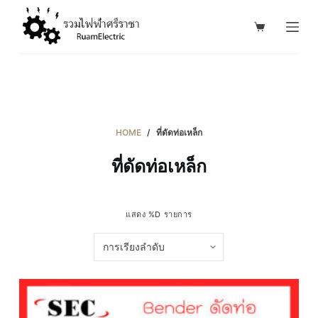
S
k
i
p
t
o
c
HOME
/
ที่ดัดท่อเหล็ก
o
ที่ดัดท่อเหล็ก
n
t
e
แสดง %D รายการ
n
t