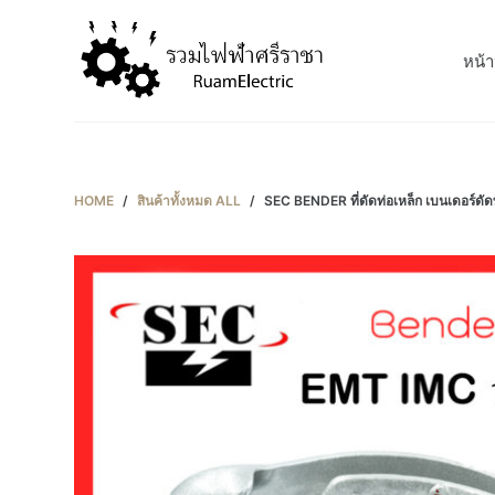
S
k
หน้า
i
p
t
o
c
HOME
/
สินค้าทั้งหมด ALL
/
SEC BENDER ที่ดัดท่อเหล็ก เบนเดอร์ด
o
n
t
e
n
t