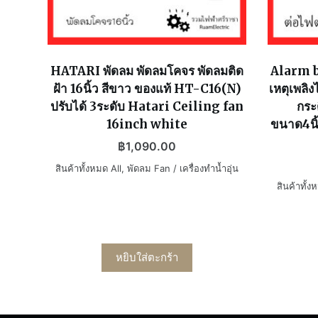
HATARI พัดลม พัดลมโคจร พัดลมติด
Alarm be
ฝ้า 16นิ้ว สีขาว ของแท้ HT-C16(N)
เหตุเพลิ
ปรับได้ 3ระดับ Hatari Ceiling fan
กระ
16inch white
ขนาด4นิ้
฿
1,090.00
สินค้าทั้งหมด All
,
พัดลม Fan / เครื่องทำน้ำอุ่น
สินค้าทั้ง
หยิบใส่ตะกร้า