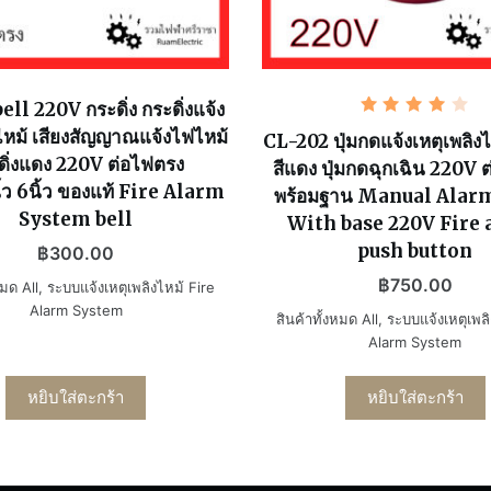
ll 220V กระดิ่ง กระดิ่งแจ้ง
ให้
งไหม้ เสียงสัญญาณแจ้งไฟไหม้
คะแนน
CL-202 ปุ่มกดแจ้งเหตุเพลิงไ
4.00
ดิ่งแดง 220V ต่อไฟตรง
สีแดง ปุ่มกดฉุกเฉิน 220V 
ตั้งแต่
1-5
ว 6นิ้ว ของแท้ Fire Alarm
พร้อมฐาน Manual Alar
คะแนน
System bell
With base 220V Fire
push button
฿
300.00
฿
750.00
หมด All
,
ระบบแจ้งเหตุเพลิงไหม้ Fire
Alarm System
สินค้าทั้งหมด All
,
ระบบแจ้งเหตุเพลิ
Alarm System
หยิบใส่ตะกร้า
หยิบใส่ตะกร้า