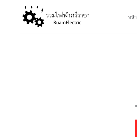
S
k
หน้า
i
p
t
o
c
o
n
t
e
n
t
แ