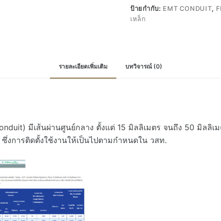
สาย
ป้ายกำกับ:
EMT CONDUIT
,
F
ไฟ
เหล็ก
EMT
ท่อ
บาง
ร้อย
รายละเอียดเพิ่มเติม
บทวิจารณ์ (0)
สาย
ไฟ
ไม่มี
เกลียว
ชิ้น
nduit) มีเส้นผ่านศูนย์กลาง ตั้งแต่ 15 มิลลิเมตร จนถึง 50 มิลล
ึ่งการติดตั้งใช้งานให้เป็นไปตามกำหนดใน วสท.