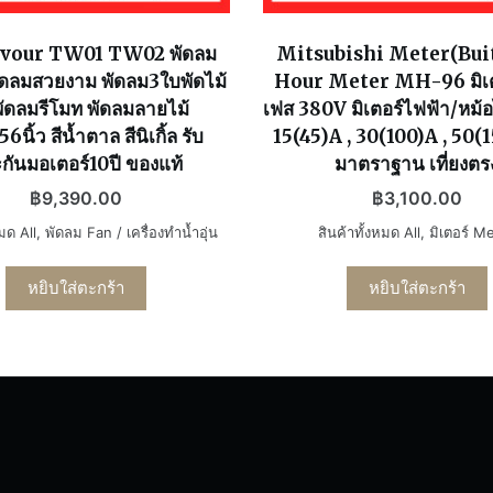
avour TW01 TW02 พัดลม
Mitsubishi Meter(Bui
ัดลมสวยงาม พัดลม3ใบพัดไม้
Hour Meter MH-96 มิเต
พัดลมรีโมท พัดลมลายไม้
เฟส 380V มิเตอร์ไฟฟ้า/หม
นิ้ว สีน้ำตาล สีนิเกิ้ล รับ
15(45)A , 30(100)A , 50(1
กันมอเตอร์10ปี ของแท้
มาตราฐาน เที่ยงตร
฿
9,390.00
฿
3,100.00
หมด All
,
พัดลม Fan / เครื่องทำน้ำอุ่น
สินค้าทั้งหมด All
,
มิเตอร์ M
หยิบใส่ตะกร้า
หยิบใส่ตะกร้า