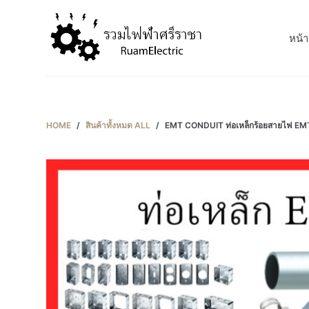
S
k
หน้า
i
p
t
o
c
HOME
/
สินค้าทั้งหมด ALL
/
EMT CONDUIT ท่อเหล็กร้อยสายไฟ EMT 
o
n
t
e
n
t