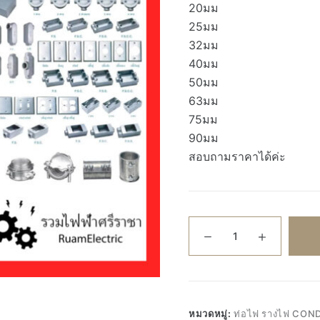
20มม
25มม
32มม
40มม
50มม
63มม
75มม
90มม
สอบถามราคาได้ค่ะ
จำนวน
EMT
Conduit
ท่อ
เหล็ก
ร้อย
หมวดหมู่:
ท่อไฟ รางไฟ CON