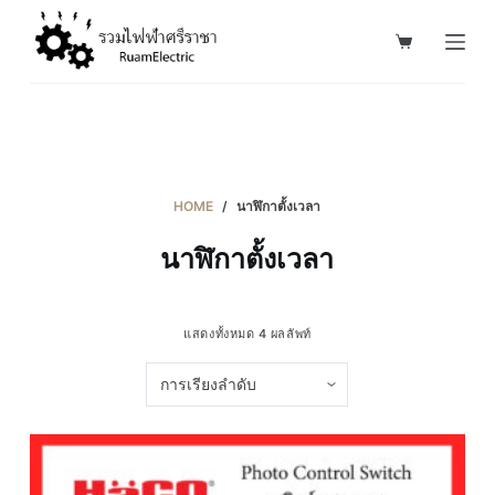
S
k
i
p
t
o
c
HOME
/
นาฬิกาตั้งเวลา
o
นาฬิกาตั้งเวลา
n
t
e
แสดงทั้งหมด 4 ผลลัพท์
n
t