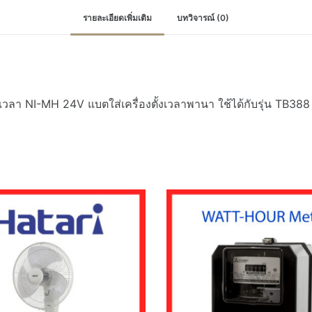
ใส่
รายละเอียดเพิ่มเติม
บทวิจารณ์ (0)
เครื่องตั้ง
เวลา
พานา
ใช้ได้
กับ
งเวลา NI-MH 24V แบตใส่เครื่องตั้งเวลาพานา ใช้ได้กับรุ่น TB38
รุ่น
TB388
TB35
ชิ้น