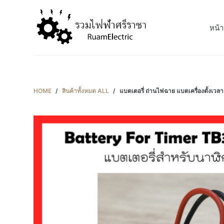
S
k
หน้า
i
p
t
o
c
HOME
/
สินค้าทั้งหมด ALL
/
แบตเตอรี่ ถ่านไฟฉาย แบตเครื่องตั้งเวล
o
n
t
e
n
t