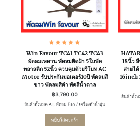
ให้
คะแนน
Win Favour TC41 TC42 TC43
HATARI 
5.00
พัดลมเพดาน พัดลมติดฝ้า 5ใบพัด
ตั้งแต่ 1-
18นิ้ว 
5 คะแนน
พลาสติก 52นิ้ว ควบคุมด้วยรีโมท AC
ส่ายได
Motor รับประกันมอเตอร์10ปี พัดลมสี
16inch 
ขาว พัดลมสีดำ พัดสีน้ำตาล
฿
3,790.00
สินค้าทั้ง
สินค้าทั้งหมด All
,
พัดลม Fan / เครื่องทำน้ำอุ่น
หยิบใส่ตะกร้า