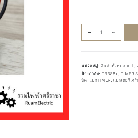
จำนวน
แบตเตอรี่
ถ่าน
ไฟฉาย
แบต
เครื่องตั้ง
หมวดหมู่:
สินค้าทั้งหมด ALL
,
เวลา
ป้ายกำกับ:
TB388+
,
TIMER 
แบ
ปิด
,
แบตTIMER
,
แบตเตอรี่เครื่
ตนาฬิ
กา
ตั้ง
เวลา
NI-
MH
24V
แบต