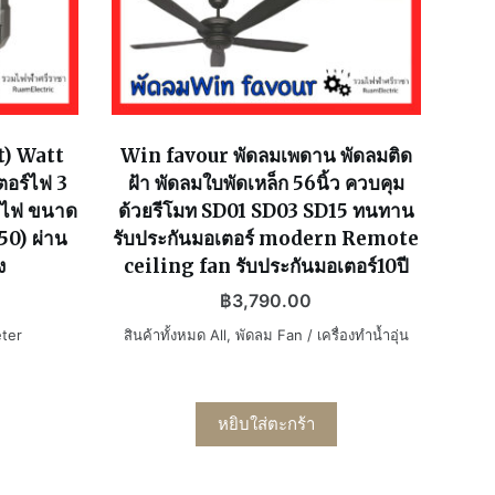
t) Watt
Win favour พัดลมเพดาน พัดลมติด
อร์ไฟ 3
ฝ้า พัดลมใบพัดเหล็ก 56นิ้ว ควบคุม
้อไฟ ขนาด
ด้วยรีโมท SD01 SD03 SD15 ทนทาน
50) ผ่าน
รับประกันมอเตอร์ modern Remote
ง
ceiling fan รับประกันมอเตอร์10ปี
฿
3,790.00
eter
สินค้าทั้งหมด All
,
พัดลม Fan / เครื่องทำน้ำอุ่น
หยิบใส่ตะกร้า