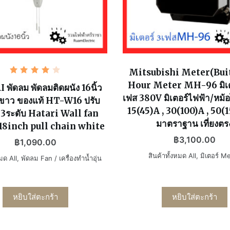
Mitsubishi Meter(Bui
ให้
Hour Meter MH-96 มิเต
คะแนน
พัดลม พัดลมติดผนัง 16นิ้ว
4.00
เฟส 380V มิเตอร์ไฟฟ้า/หม
สีขาว ของแท้ HT-W16 ปรับ
ตั้งแต่
1-5
15(45)A , 30(100)A , 50(1
้ 3ระดับ Hatari Wall fan
คะแนน
มาตราฐาน เที่ยงตร
18inch pull chain white
฿
3,100.00
฿
1,090.00
สินค้าทั้งหมด All
,
มิเตอร์ M
หมด All
,
พัดลม Fan / เครื่องทำน้ำอุ่น
หยิบใส่ตะกร้า
หยิบใส่ตะกร้า