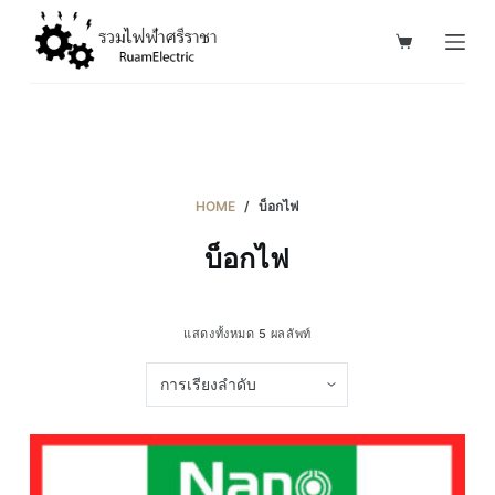
S
k
i
p
t
o
c
HOME
/
บ็อกไฟ
o
บ็อกไฟ
n
t
e
แสดงทั้งหมด 5 ผลลัพท์
n
t