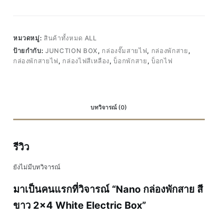
กล่อง
พัก
สาย
หมวดหมู่:
สินค้าทั้งหมด ALL
สี
ป้ายกำกับ:
JUNCTION BOX
,
กล่องจั๊มสายไฟ
,
กล่องพักสาย
,
ขาว
กล่องพักสายไฟ
,
กล่องไฟสีเหลือง
,
บ็อกพักสาย
,
บ็อกไฟ
2x4
White
Electric
Box
บทวิจารณ์ (0)
ชิ้น
รีวิว
ยังไม่มีบทวิจารณ์
มาเป็นคนแรกที่วิจารณ์ “Nano กล่องพักสาย สี
ขาว 2×4 White Electric Box”