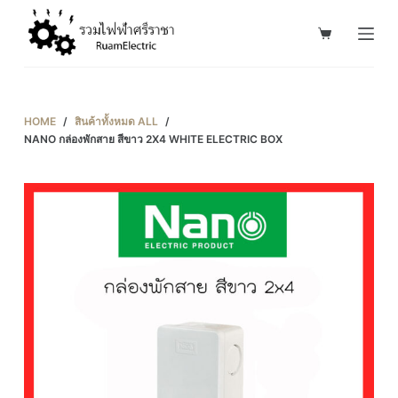
S
k
i
p
t
HOME
/
สินค้าทั้งหมด ALL
/
o
NANO กล่องพักสาย สีขาว 2X4 WHITE ELECTRIC BOX
c
o
n
t
e
n
t