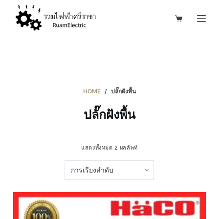
S
k
i
p
t
o
c
HOME
/
ปลั๊กฝังพื้น
o
ปลั๊กฝังพื้น
n
t
e
แสดงทั้งหมด 2 ผลลัพท์
n
t