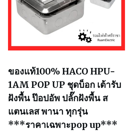
ของแท้100% HACO HPU-
1AM POP UP ชุดบ็อก เต้ารับ
ฝังพื้น ป๊อปอัพ ปลั๊กฝังพื้น ส
แตนเลส พานา ทุกรุ่น
***ราคาเฉพาะpop up***