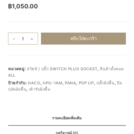
฿
1,050.00
จำนวน
หยิบใส่ตะกร้า
ของ
แท้100%
HACO
HPU-
หมวดหมู่:
สวิตช์ / ปลั๊ก SWITCH PLUG SOCKET
,
สินค้าทั้งหมด
1AM
ALL
POP
ป้ายกำกับ:
HACO
,
HPU-1AM
,
PANA
,
POP UP
,
ปลั๊กฝังพื้น
,
ป๊อ
UP
ปอัพฝังพื้น
,
เต้ารับฝังพื้น
ชุด
บ็อก
เต้ารับ
ฝัง
รายละเอียดเพิ่มเติม
พื้น
ป๊อ
บทวิจารณ์ (0)