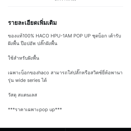
ปอัพ
ปลั๊ก
ฝัง
รายละเอียดเพิ่มเติม
พื้น
ส
ของแท้100% HACO HPU-1AM POP UP ชุดบ็อก เต้ารับ
แตน
ฝังพื้น ป๊อปอัพ ปลั๊กฝังพื้น
เลส
พานา
ใช้สำหรับฝังพื้น
ทุก
รุ่น
เฉพาะบ็อกของhaco สามารถใส่ปลั๊กหรือสวิตช์ยี่ห้อพานา
***ราคา
เฉพาะpop
รุ่น wide series ได้
up***
ชิ้น
วัสดุ สแตนเลส
***ราคาเฉพาะpop up***