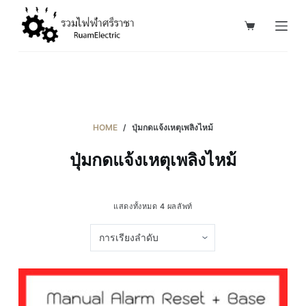
S
k
i
p
t
o
c
HOME
/
ปุ่มกดแจ้งเหตุเพลิงไหม้
o
ปุ่มกดแจ้งเหตุเพลิงไหม้
n
t
e
แสดงทั้งหมด 4 ผลลัพท์
n
t