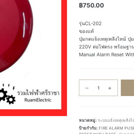
คะแนน
฿
750.00
4.00
จาก 5
คะแนน
เต็มบน
รุ่นCL-202
การให้
คะแนน
ของแท้
ของ
ลูกค้า
ปุ่มกดแจ้งเหตุเพลิงไหม้ ปุ
220V ต่อไฟตรง พร้อมฐา
Manual Alarm Reset Wit
จำนวน
CL-
202
ปุ่ม
กด
แจ้ง
หมวดหมู่:
ระบบแจ้งเหตุเพลิ
เหตุ
ป้ายกำกับ:
FIRE ALARM PU
เพลิง