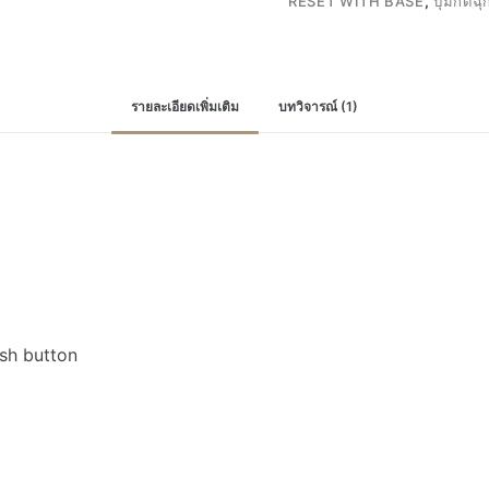
RESET WITH BASE
,
ปุ่มกดฉุ
ไหม้
ปุ่ม
กด
สี
รายละเอียดเพิ่มเติม
บทวิจารณ์ (1)
แดง
ปุ่ม
กด
ฉุกเฉิน
220V
ต่อ
ไฟ
ตรง
พร้อม
sh button
ฐาน
Manual
Alarm
Reset
With