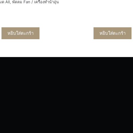
หมด All
,
พัดลม Fan / เครื่องทำน้ำอุ่น
หยิบใส่ตะกร้า
หยิบใส่ตะกร้า