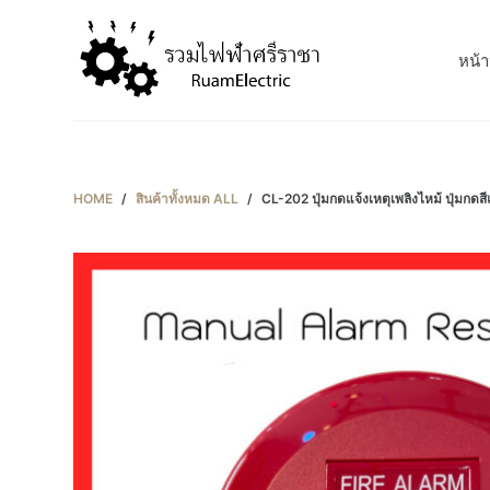
S
k
หน้า
i
p
t
o
c
HOME
/
สินค้าทั้งหมด ALL
/
CL-202 ปุ่มกดแจ้งเหตุเพลิงไหม้ ปุ
o
n
t
e
n
t