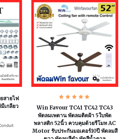
อยสายไฟ
ให้
มีเกลียว
คะแนน
Win Favour TC41 TC42 TC43
5.00
พัดลมเพดาน พัดลมติดฝ้า 5ใบพัด
ตั้งแต่ 1-
5 คะแนน
พลาสติก 52นิ้ว ควบคุมด้วยรีโมท AC
Conduit
Motor รับประกันมอเตอร์10ปี พัดลมสี
ขาว พัดลมสีดำ พัดสีน้ำตาล