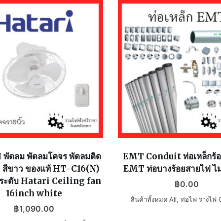
base
220V
Fire
alarm
push
button
ชิ้น
พัดลม พัดลมโคจร พัดลมติด
EMT Conduit ท่อเหล็กร้
ิ้ว สีขาว ของแท้ HT-C16(N)
EMT ท่อบางร้อยสายไฟ ไม่
3ระดับ Hatari Ceiling fan
฿
0.00
16inch white
สินค้าทั้งหมด All
,
ท่อไฟ รางไฟ 
฿
1,090.00