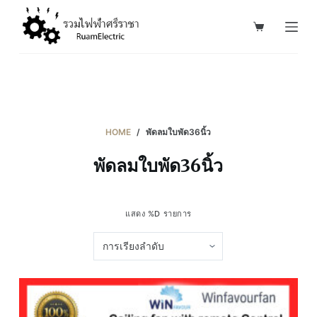
S
k
i
p
t
o
c
HOME
/
พัดลมใบพัด36นิ้ว
o
พัดลมใบพัด36นิ้ว
n
t
e
แสดง %D รายการ
n
t