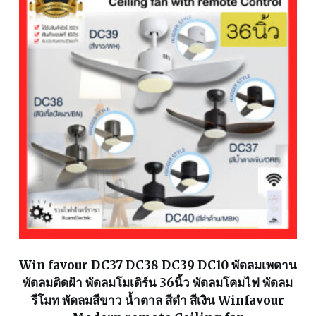
Win favour DC37 DC38 DC39 DC10 พัดลมเพดาน
พัดลมติดฝ้า พัดลมโมเดิร์น 36นิ้ว พัดลมโคมไฟ พัดลม
รีโมท พัดลมสีขาว น้ำตาล สีดำ สีเงิน Winfavour