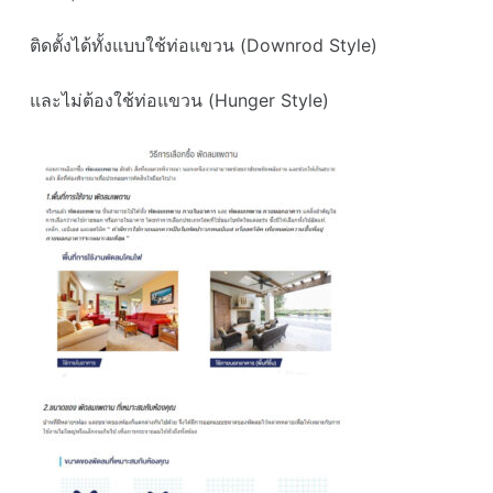
Modern
remote
ติดตั้งได้ทั้งแบบใช้ท่อแขวน (Downrod Style)
Ceiling
fan
และไม่ต้องใช้ท่อแขวน (Hunger Style)
ชิ้น