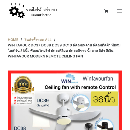
S
k
i
p
t
HOME
/
สินค้าทั้งหมด ALL
/
o
WIN FAVOUR DC37 DC38 DC39 DC10 พัดลมเพดาน พัดลมติดฝ้า พัดลม
โมเดิร์น 36นิ้ว พัดลมโคมไฟ พัดลมรีโมท พัดลมสีขาว น้ำตาล สีดำ สีเงิน
c
WINFAVOUR MODERN REMOTE CEILING FAN
o
n
t
e
n
t