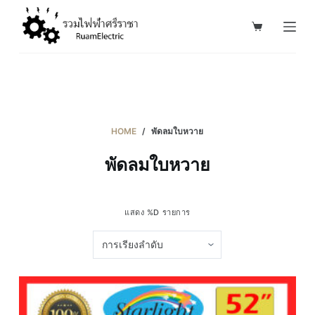
S
k
i
p
t
o
c
HOME
/
พัดลมใบหวาย
o
พัดลมใบหวาย
n
t
e
แสดง %D รายการ
n
t