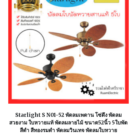
Starlight S N01-52 พัดลมเพดาน โซ่ดึง พัดลม
สวยงาม ใบหวายแท้ พัดลมลายไม้ ขนาด52นิ้ว 5ใบพัด
สีดำ สีทองรมดำ พัดลมวินเทจ พัดลมใบหวาย