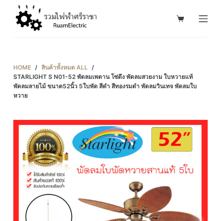
S
k
i
p
t
HOME
/
สินค้าทั้งหมด ALL
/
o
STARLIGHT S N01-52 พัดลมเพดาน โซ่ดึง พัดลมสวยงาม ใบหวายแท้
พัดลมลายไม้ ขนาด52นิ้ว 5ใบพัด สีดำ สีทองรมดำ พัดลมวินเทจ พัดลมใบ
c
หวาย
o
n
t
e
n
t