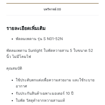
หวาย
บทวิจารณ์ (0)
แท้
พัดลม
ลายไม้
รายละเอียดเพิ่มเติม
ขนาด52นิ้ว
5ใบพัด
พัดลมเพดาน รุ่น S N01-52N
สีดำ
สี
พัดลมเพดาน Sunlight ใบพัดหวายสาน 5 ใบขนาด 52
ทอง
รมดำ
นิ้ว ไม่มีโคมไฟ
พัดลม
วิน
คุณสมบัติ
เทจ
พัดลม
ใช้ประดับตกแต่งเพื่อความสวยงาม และใช้ระบาย
ใบ
อากาศ
หวาย
รับประกันสินค้าเฉพาะมอเตอร์ 10 ปี
ชิ้น
ใบพัด วัสดุทำจากหวายสานแท้