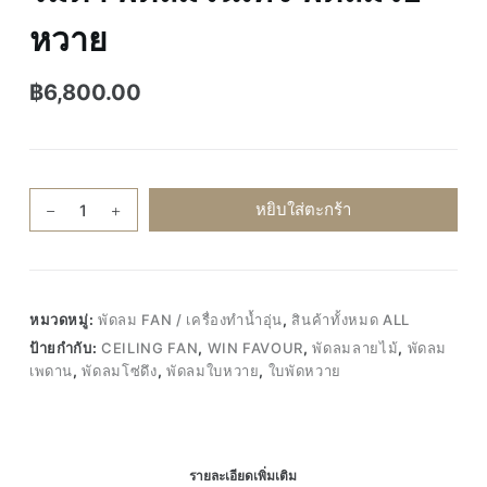
หวาย
฿
6,800.00
จำนวน
หยิบใส่ตะกร้า
Starlight
S
N01-
52
หมวดหมู่:
พัดลม FAN / เครื่องทำน้ำอุ่น
,
สินค้าทั้งหมด ALL
พัดลม
ป้ายกำกับ:
CEILING FAN
,
WIN FAVOUR
,
พัดลมลายไม้
,
พัดลม
เพดาน
เพดาน
,
พัดลมโซ่ดึง
,
พัดลมใบหวาย
,
ใบพัดหวาย
โซ่
ดึง
พัดลม
สวยงาม
รายละเอียดเพิ่มเติม
ใบ