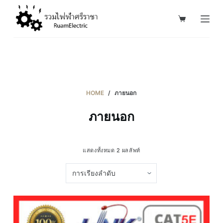
S
k
i
p
t
o
c
HOME
/
ภายนอก
o
ภายนอก
n
t
e
แสดงทั้งหมด 2 ผลลัพท์
n
t